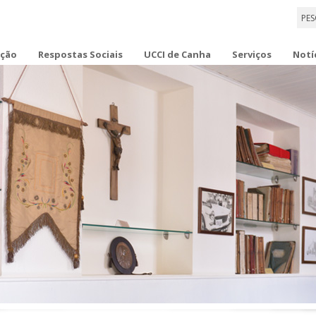
ição
Respostas Sociais
UCCI de Canha
Serviços
Notí