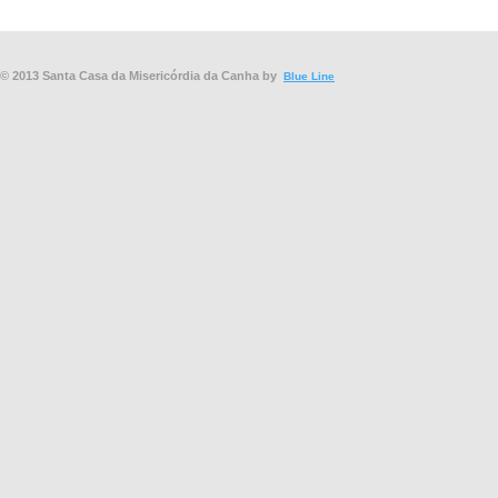
© 2013 Santa Casa da Misericórdia da Canha by
Blue Line